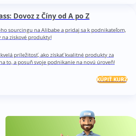
ss: Dovoz z Číny od A po Z
ho sourcingu na Alibabe a pridaj sa k podnikateľom,
 na ziskové produkty!
kvelá príležitosť, ako získať kvalitné produkty za
 na to, a posuň svoje podnikanie na novú úroveň!
KÚPIŤ KURZ