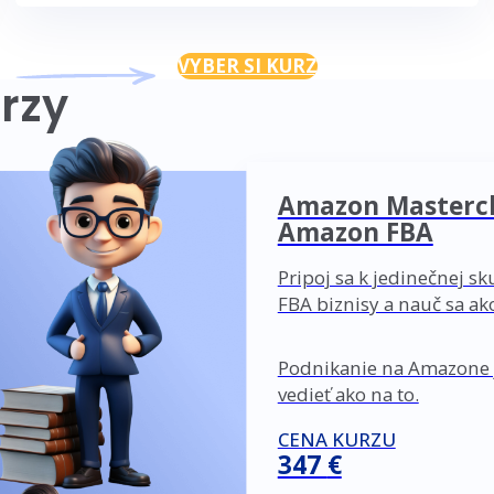
VYBER SI KURZ
rzy
Amazon Mastercla
Amazon FBA
Pripoj sa k jedinečnej s
FBA biznisy a nauč sa a
Podnikanie na Amazone j
vedieť ako na to.
CENA KURZU
347
€