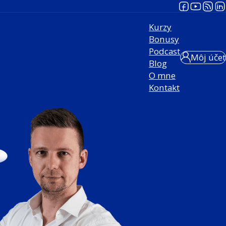
Kurzy
Bonusy
Podcast
Môj účet
Blog
O mne
Kontakt