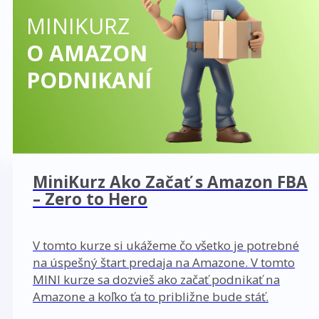
MINIKURZ
O AMAZON
PODNIKANÍ
MiniKurz Ako Začať s Amazon FBA
– Zero to Hero
V tomto kurze si ukážeme čo všetko je potrebné
na úspešný štart predaja na Amazone. V tomto
MINI kurze sa dozvieš ako začať podnikať na
Amazone a koľko ťa to približne bude stáť.