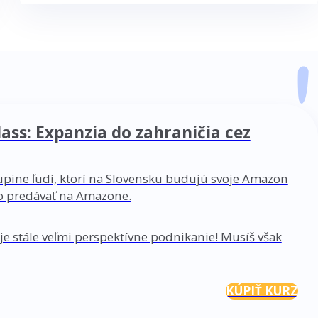
ss: Expanzia do zahraničia cez
kupine ľudí, ktorí na Slovensku budujú svoje Amazon
ko predávať na Amazone.
e stále veľmi perspektívne podnikanie! Musíš však
KÚPIŤ KURZ