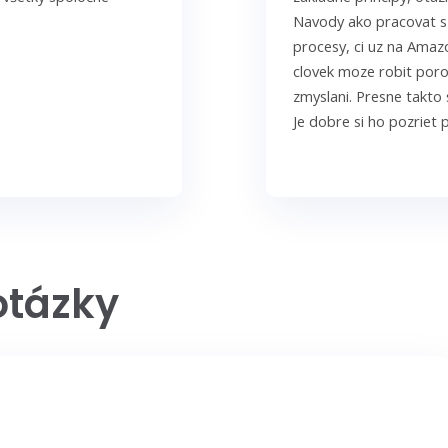
Navody ako pracovat s 
procesy, ci uz na Amazo
clovek moze robit poro
zmyslani. Presne takto 
Je dobre si ho pozriet 
lekcie a overit si infor
uz niekto venuje FBA aj
Skvele, dakujem.
otázky