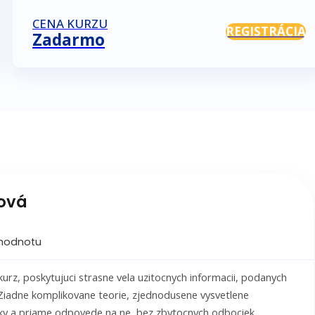
CENA KURZU
REGISTRÁCIA
Zadarmo
sová
 hodnotu
rz, poskytujuci strasne vela uzitocnych informacii, podanych
Ziadne komplikovane teorie, zjednodusene vysvetlene
zky a priame odpovede na ne, bez zbytocnych odbociek.