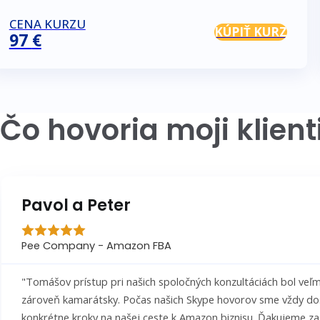
CENA KURZU
KÚPIŤ KURZ
97
€
Čo hovoria moji klient
Pavol a Peter
Pee Company - Amazon FBA
"Tomášov prístup pri našich spoločných konzultáciách bol veľm
zároveň kamarátsky. Počas našich Skype hovorov sme vždy do
konkrétne kroky na našej ceste k Amazon biznisu. Ďakujeme za