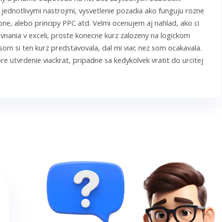
jednotlivymi nastrojmi, vysvetlenie pozadia ako funguju rozne
ne, alebo principy PPC atd. Velmi ocenujem aj nahlad, ako ci
vnania v exceli, proste konecne kurz zalozeny na logickom
som si ten kurz predstavovala, dal mi viac nez som ocakavala.
pre utvrdenie viackrat, pripadne sa kedykolvek vratit do urcitej
macie, ak si clovek nie je isty. Je super, ze sa takymto sposobom
 na Slovensku a vie poskytnut aj konzultacie a mentoring.