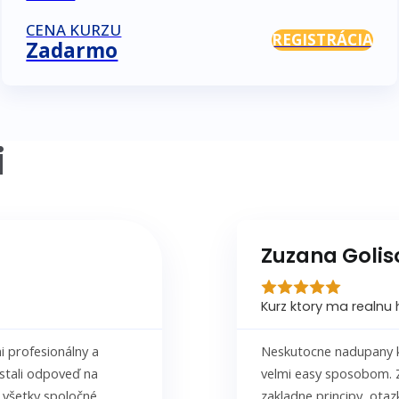
CENA KURZU
REGISTRÁCIA
Zadarmo
i
Zuzana Goli
Kurz ktory ma realnu
i profesionálny a
Neskutocne nadupany ku
stali odpoveď na
velmi easy sposobom. 
 všetky spoločné
zakladne principy, ota