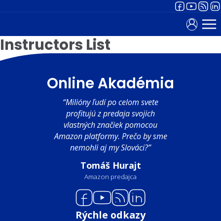
Instructors List
Online Akadémia
“Milióny ľudí po celom svete
profitujú z predaja svojich
vlastných značiek pomocou
Amazon platformy. Prečo by sme
nemohli aj my Slováci?”
Tomáš Hurajt
Amazon predajca
Rýchle odkazy