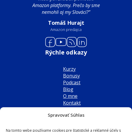
Amazon platformy. Prečo by sme
nemohli aj my Slováci?”
Tomáš Hurajt
Amazon predajca
Rýchle odkazy
Kurzy
Bonusy
Podcast
Blog
O mne
Kontakt
Kontakt
Spravovať Súhlas
Adresa
Na tomto webe používame cookies pre štatistické a reklamné účely s