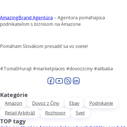
AmazingBrand Agentúra
– Agentúra pomáhajúca
podnikateľom s biznisom na Amazone
Pomáham Slovákom presadiť sa vo svete!
#TomášHurajt #marketplaces #dovozzciny #alibaba
Kategórie
Amazon
Dovoz z Číny
Ebay
Podnikanie
Retail Arbitráž
Rozhovor
Svet
TOP tagy