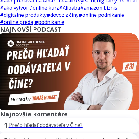
#ako predávať na Amazone
#ako vytvoriť digitálny produkt
#ako vytvoriť online kurz
#Alibaba
#amazon biznis
#digitalne produkty
#dovoz z číny
#online podnikanie
#online predaj
#podnikanie
NAJNOVŠÍ PODCAST
Najnovšie komentáre
1.
Prečo hľadať dodávateľa v Číne?