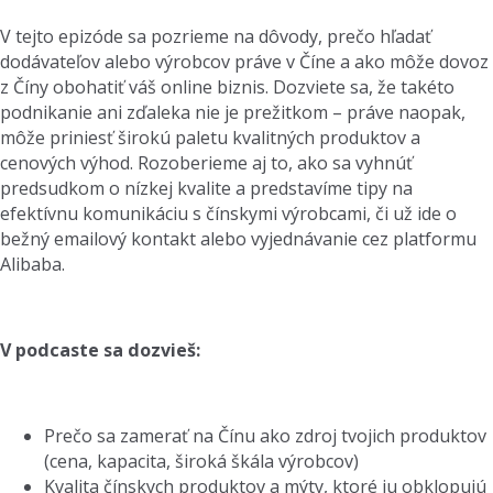
V tejto epizóde sa pozrieme na dôvody, prečo hľadať
dodávateľov alebo výrobcov práve v Číne a ako môže dovoz
z Číny obohatiť váš online biznis. Dozviete sa, že takéto
podnikanie ani zďaleka nie je prežitkom – práve naopak,
môže priniesť širokú paletu kvalitných produktov a
cenových výhod. Rozoberieme aj to, ako sa vyhnúť
predsudkom o nízkej kvalite a predstavíme tipy na
efektívnu komunikáciu s čínskymi výrobcami, či už ide o
bežný emailový kontakt alebo vyjednávanie cez platformu
Alibaba.
V podcaste sa dozvieš:
Prečo sa zamerať na Čínu ako zdroj tvojich produktov
(cena, kapacita, široká škála výrobcov)
Kvalita čínskych produktov a mýty, ktoré ju obklopujú