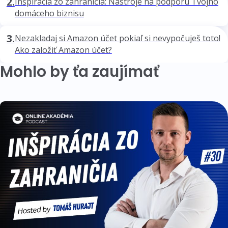
2.
Inšpirácia zo zahraničia: Nástroje na podporu Tvojho
domáceho biznisu
3.
Nezakladaj si Amazon účet pokiaľ si nevypočuješ toto!
Ako založiť Amazon účet?
Mohlo by ťa zaujímať