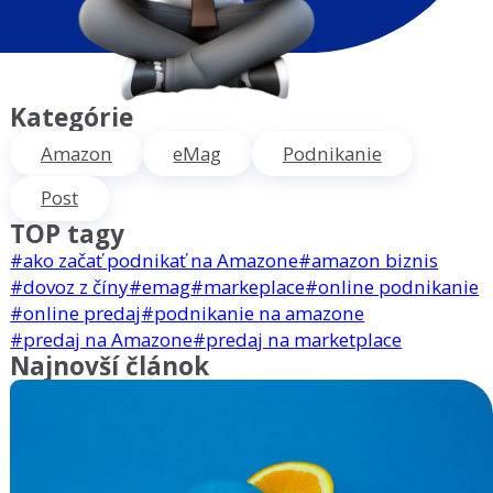
Kategórie
Amazon
eMag
Podnikanie
Post
TOP tagy
#ako začať podnikať na Amazone
#amazon biznis
#dovoz z číny
#emag
#markeplace
#online podnikanie
#online predaj
#podnikanie na amazone
#predaj na Amazone
#predaj na marketplace
Najnovší článok