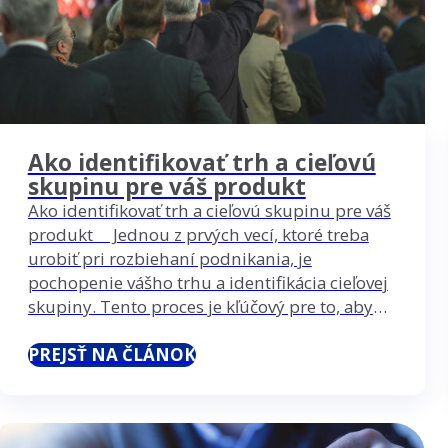
Ako identifikovať trh a cieľovú
skupinu pre váš produkt
Ako identifikovať trh a cieľovú skupinu pre váš
produkt Jednou z prvých vecí, ktoré treba
urobiť pri rozbiehaní podnikania, je
pochopenie vášho trhu a identifikácia cieľovej
skupiny. Tento proces je kľúčový pre to, aby
ste svoje výrobky či služby vedeli správne
nasmerovať k tým správnym zákazníkom. V
PREJSŤ NA ČLÁNOK
tomto článku sa zameriame na…