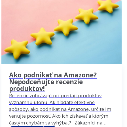
Ako podnikať na Amazone?
Nepodceňujte recenzie
produktov!
Recenzie zohrávajú pri predaji produktov
významnú úlohu. Ak hľadáte efektívne
spôsoby, ako podnikať na Amazone, určite im
venujte pozornosť. Ako ich získavať a ktorým
častým chybám sa vyhýbať? Zákazníci na