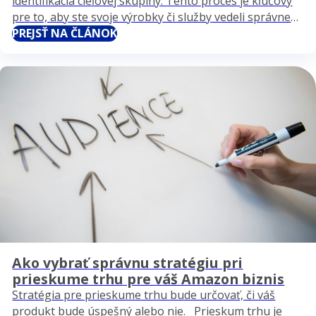
identifikácia cieľovej skupiny. Tento proces je kľúčový
pre to, aby ste svoje výrobky či služby vedeli správne
nasmerovať k tým správnym zákazníkom. V tomto
PREJSŤ NA ČLÁNOK
článku sa zameriame na…
Ako vybrať správnu stratégiu pri
prieskume trhu pre váš Amazon biznis
Stratégia pre prieskume trhu bude určovať, či váš
produkt bude úspešný alebo nie. Prieskum trhu je