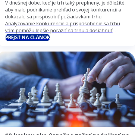
V dnešnej dobe, keď je trh taký preplnený, je dôležité,
aby malo podnikanie prehľad o svojej konkurencii a
dokázalo sa prispôsobiť požiadavkám trhu.
Analyzovanie konkurencie a prispôsobenie sa trhu
vám pomôžu lepšie poraziť na trhu a dosiahnuť
úspech. V tomto článku sa pozrieme na niekoľko
PREJSŤ NA ČLÁNOK
krokov, ktoré vám pomôžu zistiť, kto sú vaši
konkurenti,…