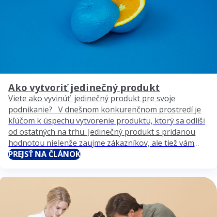
Ako vytvoriť jedinečný produkt
Viete ako vyvinúť jedinečný produkt pre svoje
podnikanie? V dnešnom konkurenčnom prostredí je
kľúčom k úspechu vytvorenie produktu, ktorý sa odlíši
od ostatných na trhu. Jedinečný produkt s pridanou
hodnotou nielenže zaujme zákazníkov, ale tiež vám
umožní stanoviť lepšiu cenu a budovať silnú značku. V
PREJSŤ NA ČLÁNOK
tomto článku sa pozrieme na to, ako identifikovať
príležitosti…