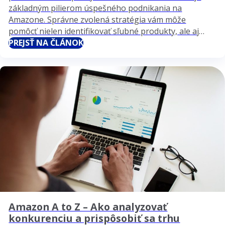
základným pilierom úspešného podnikania na
Amazone. Správne zvolená stratégia vám môže
pomôcť nielen identifikovať sľubné produkty, ale aj
pochopiť potreby vašich zákazníkov a predbehnúť
PREJSŤ NA ČLÁNOK
konkurenciu. V tomto článku sa pozrieme na kľúčové
kroky a stratégie, ktoré vám pomôžu…
Amazon A to Z – Ako analyzovať
konkurenciu a prispôsobiť sa trhu