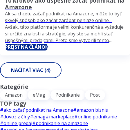
10 krokov ako úspešne začať podnikať na
Amazone
Ak sa chcete začať podnikať na Amazone, môže to byť
skvelý spôsob ako začať zarábať peniaze online.
Avšak, táto platforma je veľmi konkurenčná a vyžaduje
si určité znalosti a stratégie, aby ste sa mohli stať
úspešnými predajcami. Preto sme vytvorili tento
článok, v ktorom vám poskytneme 10 krokov na to,
PREJSŤ NA ČLÁNOK
ako začať podnikať na…
NAČÍTAŤ VIAC (4)
Kategórie
Amazon
eMag
Podnikanie
Post
TOP tagy
#ako začať podnikať na Amazone
#amazon biznis
#dovoz z číny
#emag
#markeplace
#online podnikanie
#online predaj
#podnikanie na amazone
#predaj na Amazone
#predaj na marketplace