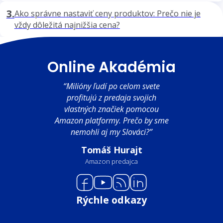
3.
Ako správne nastaviť ceny produktov: Prečo nie je
vždy dôležitá najnižšia cena?
Online Akadémia
“Milióny ľudí po celom svete
profitujú z predaja svojich
vlastných značiek pomocou
Amazon platformy. Prečo by sme
nemohli aj my Slováci?”
Tomáš Hurajt
Amazon predajca
Rýchle odkazy