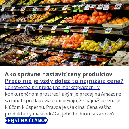
Ako správne nastaviť ceny produktov:
Prečo nie je vždy dôležitá najnižšia cena?
Cenotvorba pri predaji na marketplacoch V
konkurenčnom prostredí, akým je predaj na Amazone,
sa mnohí predajcovia domnievajú, že najnižšia cena je
kľúčom k úspechu. Pravda je však iná. Cena vášho
produktu by mala odrážať jeho hodnotu a zároveň
podporovať dlhodobú ziskovosť vášho podnikania. V
PREJSŤ NA ČLÁNOK
tomto článku sa pozrieme na to, ako správne nastaviť