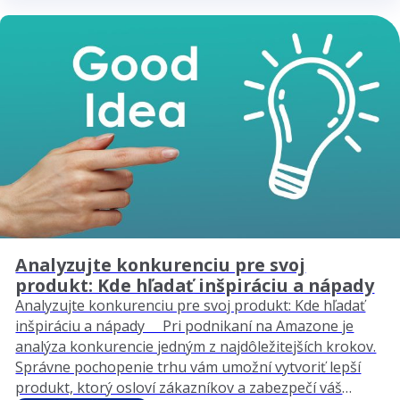
ceny…
Analyzujte konkurenciu pre svoj
produkt: Kde hľadať inšpiráciu a nápady
Analyzujte konkurenciu pre svoj produkt: Kde hľadať
inšpiráciu a nápady Pri podnikaní na Amazone je
analýza konkurencie jedným z najdôležitejších krokov.
Správne pochopenie trhu vám umožní vytvoriť lepší
produkt, ktorý osloví zákazníkov a zabezpečí váš