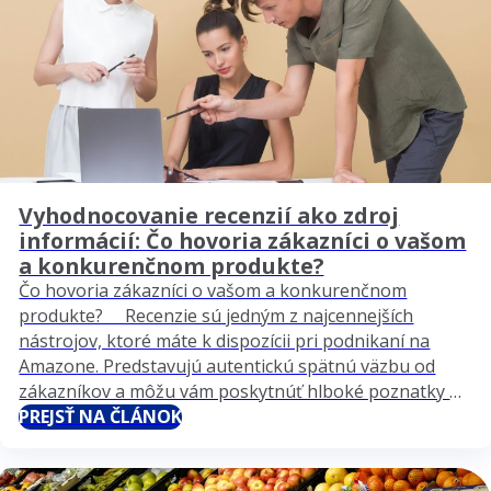
Vyhodnocovanie recenzií ako zdroj
informácií: Čo hovoria zákazníci o vašom
a konkurenčnom produkte?
Čo hovoria zákazníci o vašom a konkurenčnom
produkte? Recenzie sú jedným z najcennejších
nástrojov, ktoré máte k dispozícii pri podnikaní na
Amazone. Predstavujú autentickú spätnú väzbu od
zákazníkov a môžu vám poskytnúť hlboké poznatky o
tom, čo funguje, čo nefunguje a kde sú príležitosti na
PREJSŤ NA ČLÁNOK
zlepšenie. V tomto článku sa pozrieme na to,…